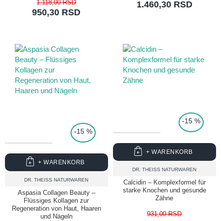
1.118,00 RSD
1.460,30 RSD
950,30 RSD
TOP PRICE
-15 %
-15 %
+ WARENKORB
+ WARENKORB
DR. THEISS NATURWAREN
DR. THEISS NATURWAREN
Calcidin – Komplexformel für
starke Knochen und gesunde
Aspasia Collagen Beauty –
Zähne
Flüssiges Kollagen zur
Regeneration von Haut, Haaren
931,00 RSD
und Nägeln