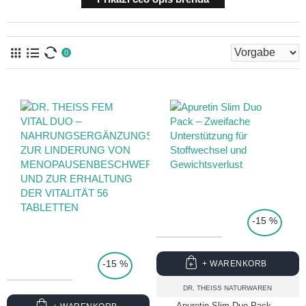
0
TOP PRICE
-15 %
-15 %
+ WARENKORB
DR. THEISS NATURWAREN
Apuretin Slim Duo Pack –