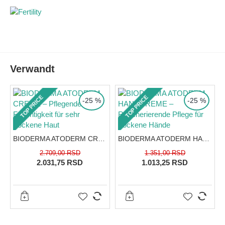
Hautfeuchtigkeit für
8 Stunden
.
Sanftes Peeling:
Glykol- und Salicylsäure glätten die
Hautstruktur.
Ausstrahlung:
Die Haut reflektiert das Licht besser
und wirkt verjüngt.
Verwandt
Anwendung:
Jeden Abend über einen Zeitraum von 1 bis 3
Monaten anwenden. Bei der ersten Anwendung fest auf die
TOP PRICE
TOP PRICE
Kappe drücken, um das Vitamin-C-Pulver freizusetzen,
-25 %
-25 %
Pipette aufsetzen und 10 Sekunden schütteln. 5 Tropfen auf
das gereinigte Gesicht und den Hals auftragen.
Packung:
15 ml
BIODERMA ATODERM CREME – Pflegende Feuchtigkeit für sehr trockene Haut
BIODERMA ATODERM HANDCREME – Regenerierende Pflege für trockene Hände
2.709,00 RSD
1.351,00 RSD
2.031,75 RSD
1.013,25 RSD