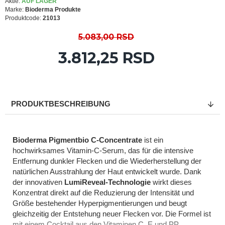
Aktie:
AUF LAGER
Marke:
Bioderma Produkte
Produktcode:
21013
5.083,00 RSD
3.812,25 RSD
PRODUKTBESCHREIBUNG
Bioderma Pigmentbio C-Concentrate
ist ein
hochwirksames Vitamin-C-Serum, das für die intensive
Entfernung dunkler Flecken und die Wiederherstellung der
natürlichen Ausstrahlung der Haut entwickelt wurde. Dank
der innovativen
LumiReveal-Technologie
wirkt dieses
Konzentrat direkt auf die Reduzierung der Intensität und
Größe bestehender Hyperpigmentierungen und beugt
gleichzeitig der Entstehung neuer Flecken vor. Die Formel ist
mit einem Cocktail aus den Vitaminen C, E und PP