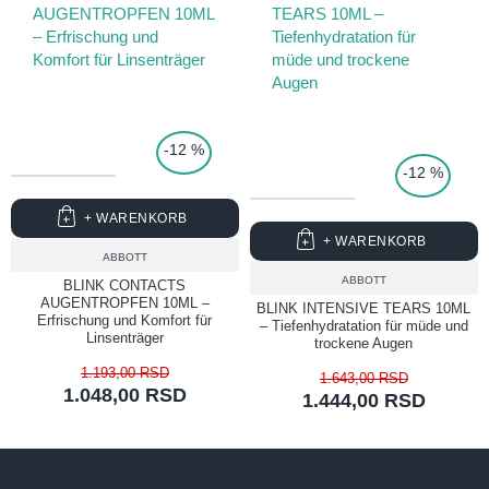
TOP PRICE
-12 %
-12 %
+ WARENKORB
+ WARENKORB
ABBOTT
ABBOTT
BLINK CONTACTS
AUGENTROPFEN 10ML –
BLINK INTENSIVE TEARS 10ML
Erfrischung und Komfort für
– Tiefenhydratation für müde und
Linsenträger
trockene Augen
1.193,00 RSD
1.643,00 RSD
1.048,00 RSD
1.444,00 RSD