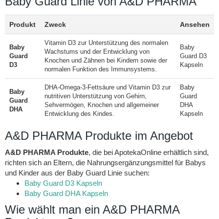
Baby Guard Linie von A&D PHARMA
Produkt
Zweck
Ansehen
Vitamin D3 zur Unterstützung des normalen
Baby
Baby
Wachstums und der Entwicklung von
Guard
Guard D3
Knochen und Zähnen bei Kindern sowie der
D3
Kapseln
normalen Funktion des Immunsystems.
DHA-Omega-3-Fettsäure und Vitamin D3 zur
Baby
Baby
nutritiven Unterstützung von Gehirn,
Guard
Guard
Sehvermögen, Knochen und allgemeiner
DHA
DHA
Entwicklung des Kindes.
Kapseln
A&D PHARMA Produkte im Angebot
A&D PHARMA Produkte
, die bei ApotekaOnline erhältlich sind,
richten sich an Eltern, die Nahrungsergänzungsmittel für Babys
und Kinder aus der Baby Guard Linie suchen:
Baby Guard D3 Kapseln
Baby Guard DHA Kapseln
Wie wählt man ein A&D PHARMA