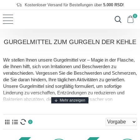
Kostenloser Versand für Bestellungen über
5.000 RSD
!
0
GURGELMITTEL ZUM GURGELN DER KEHLE
Wir stellen Ihnen unsere Gurgelmittel vor – Magie in der Flasche,
die Ihnen hilft, sich von Irritationen und Beschwerden zu
verabschieden. Vergessen Sie die Beschwerden und Schmerzen,
die Sie daran hindern, Ihre täglichen Aktivitäten zu genießen.
Unsere Gurgelmittel sind sorgfältig formuliert, um sofortige
Linderung zu verschaffen, Entzündungen zu reduzieren und
Bakterien abzutöten, die oft die Hauptverursacher von
Beschwerden sind. Jede Flasche ist wie ein kleiner Zauberer, der
bereit ist, Ihren Schmerz der Vergangenheit anzugehören. Unsere
Gurgelmittel räuspern nicht nur effektiv den Hals und lindern
0
Entzündungen, sondern tragen auch zur Aufrechterhaltung der
Mundhygiene bei und machen Ihren Atem frischer. Und wer freut
sich nicht über Komplimente für frischen Atem? Warten Sie nicht