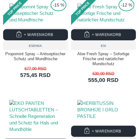
TOP PRICE
TOP PRICE
darauf, dass Sie von Halsschmerzen überrascht werden. Seien
-15 %
-12 %
Sie immer bereit mit unserem Gurgelgerät, das Ihnen die Kraft
gibt, zu sagen: „Halsschmerzen? Welche Halsschmerzen?“
Geben Sie sich der Magie hin, die sie bieten, und genießen Sie
jeden Tag ohne Sorgen.
+ WARENKORB
+ WARENKORB
ESENSA
ESI
Propomint Spray – Antiseptischer
Aloe Fresh Spray – Sofortige
Schutz und Mundfrische
Frische und natürlicher
Mundschutz
677,00 RSD
630,00 RSD
575,45 RSD
555,00 RSD
+ WARENKORB