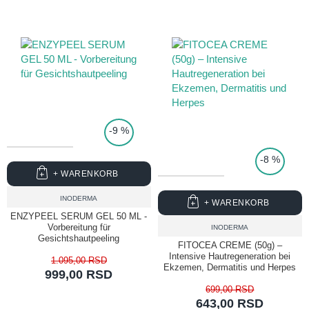
-9 %
TOP PRICE
-8 %
+ WARENKORB
INODERMA
+ WARENKORB
ENZYPEEL SERUM GEL 50 ML -
Vorbereitung für
INODERMA
Gesichtshautpeeling
FITOCEA CREME (50g) –
Intensive Hautregeneration bei
1.095,00 RSD
Ekzemen, Dermatitis und Herpes
999,00 RSD
699,00 RSD
643,00 RSD