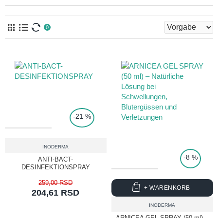
0
-21 %
TOP PRICE
INODERMA
-8 %
ANTI-BACT-
DESINFEKTIONSPRAY
259,00 RSD
+ WARENKORB
204,61 RSD
INODERMA
ARNICEA GEL SPRAY (50 ml) –