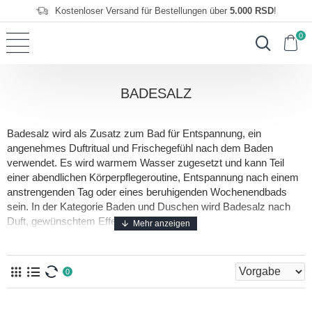
Kostenloser Versand für Bestellungen über
5.000 RSD
!
0
BADESALZ
Badesalz wird als Zusatz zum Bad für Entspannung, ein
angenehmes Duftritual und Frischegefühl nach dem Baden
verwendet. Es wird warmem Wasser zugesetzt und kann Teil
einer abendlichen Körperpflegeroutine, Entspannung nach einem
anstrengenden Tag oder eines beruhigenden Wochenendbads
sein. In der Kategorie Baden und Duschen wird Badesalz nach
Duft, gewünschtem Effekt, Hauttyp und
Körperpflegegewohnheiten ausgewählt. Duftende Salze können
zum Entspannungsgefühl beitragen, sollten aber bei trockener,
empfindlicher oder gereizter Haut vorsichtig verwendet werden.
0
Badesalz sollte nicht auf Wunden, rissiger, gereizter oder frisch
enthaarter Haut
Prikaži ceo opis brenda