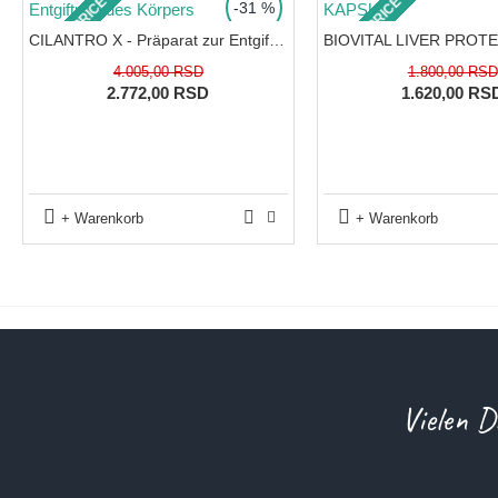
TOP PRICE
TOP PRICE
-31 %
CILANTRO X - Präparat zur Entgiftung des Körpers
Verpackung:
4.005,00 RSD
1.800,00 RSD
2.772,00 RSD
1.620,00 RS
100 Kapseln
+ Warenkorb
+ Warenkorb
Vielen D