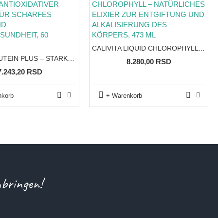
CALIVITA LIQUID CHLOROPHYLL – NATÜRLICHES ELIXIER ZUR ENTGIFTUNG UND ALKALISIERUNG DES KÖRPERS, 473 ML
CALIVITA LUTEIN PLUS – STARKER ANTIOXIDATIVER SCHUTZ FÜR SCHARFES SEHEN UND AUGENGESUNDHEIT, 60 KAPSELN
8.280,00 RSD
7.243,20 RSD
nkorb
+ Warenkorb
nbringen!