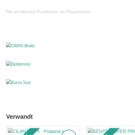
Die wichtigsten Funktionen im Organismus:
Beschleunigt den Stoffwechsel und nutzt Fett als Energiequelle
Reduziert die Laktatbildung
Steigert Kraft, Energie und Ausdauer
Verkürzt die Erholungszeit
Reduziert die Ketonproduktion – wichtig für Diabetiker
Beugt Herzerkrankungen vor
Senkt Triglycerid- und LDL-Werte, erhöht HDL
Zusammensetzung:
1 Kapsel enthält: Acetyl-L-Carnitin (aus Acetyl-L-Carnitin HCL) 
Verwandt
Anwendung:
1 bis 3 Kapseln täglich oder nach Empfehlung eines Arztes.