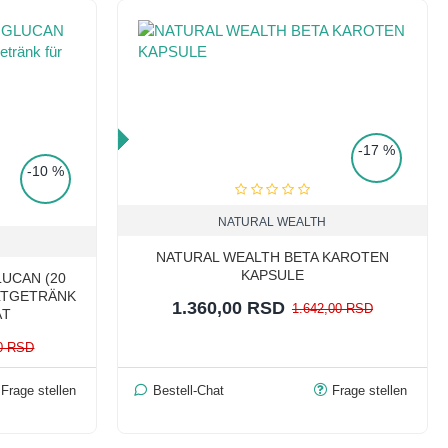
TOP PRICE
-17 %
-10 %
NATURAL WEALTH
NATURAL WEALTH BETA KAROTEN
KAPSULE
UCAN (20
TGETRÄNK F
1.360,00 RSD
1.642,00 RSD
T
00 RSD
Frage stellen
Bestell-Chat
Frage stellen