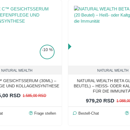
TOP PRICE
-10 %
NATURAL WEALTH
NATURAL WEALTH
 GESICHTSSERUM (30ML) –
NATURAL WEALTH BETA GL
EGE UND KOLLAGENSYNTHESE
BEUTEL) – HEISS- ODER KAL
ÜR DIE IMMUNITÄ
5,00 RSD
1.585,00 RSD
979,20 RSD
1.088,
at
Frage stellen
Bestell-Chat