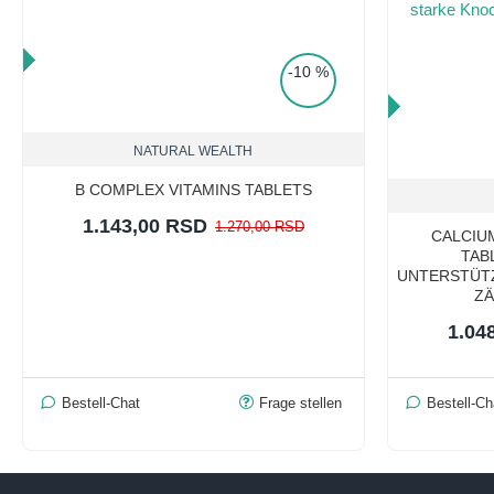
RICE
-10 %
TOP PRICE
NATURAL WEALTH
B COMPLEX VITAMINS TABLETS
1.143,00 RSD
1.270,00 RSD
CALCIUM
TAB
UNTERSTÜT
Z
1.04
Bestell-Chat
Frage stellen
Bestell-Ch