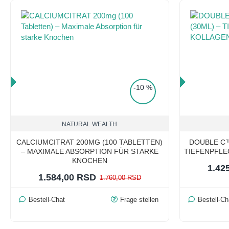
RICE
TOP PRICE
-10 %
NATURAL WEALTH
CALCIUMCITRAT 200MG (100 TABLETTEN)
DOUBLE C™
– MAXIMALE ABSORPTION FÜR STARKE
TIEFENPFL
KNOCHEN
1.42
1.584,00 RSD
1.760,00 RSD
Bestell-Chat
Frage stellen
Bestell-Ch