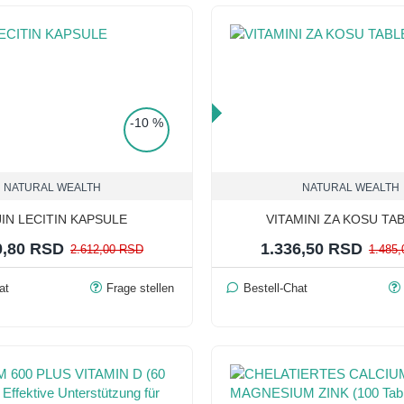
TOP PRICE
-10 %
NATURAL WEALTH
NATURAL WEALTH
IN LECITIN KAPSULE
VITAMINI ZA KOSU TA
0,80 RSD
1.336,50 RSD
2.612,00 RSD
1.485
at
Frage stellen
Bestell-Chat