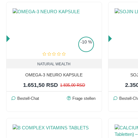
RICE
TOP PRICE
-10 %
NATURAL WEALTH
OMEGA-3 NEURO KAPSULE
SOJ
1.651,50 RSD
2.35
1.835,00 RSD
Bestell-Chat
Frage stellen
Bestell-Ch