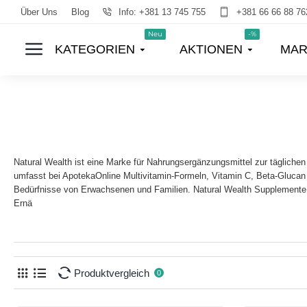
Über Uns
Blog
Info: +381 13 745 755
+381 66 66 88 76
Neu
-%
KATEGORIEN
AKTIONEN
MAR
Natural Wealth ist eine Marke für Nahrungsergänzungsmittel zur tägliche
umfasst bei ApotekaOnline Multivitamin-Formeln, Vitamin C, Beta-Glucan
Bedürfnisse von Erwachsenen und Familien. Natural Wealth Supplemente f
Ernä
Produktvergleich
0