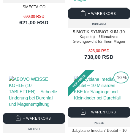
SMECTA GO
+ WARENKORB
690,00 RSD
621,00 RSD
INPHARM
5-BIOTIK SYMBIOTIKUM (10
Kapseln) – Ultimatives
Gleichgewicht für Ihren Magen
823,00 RSD
738,00 RSD
TOP PRICE
-10 %
+ WARENKORB
+ WARENKORB
PILEJE
AB OVO
Babybiane Imedia 7 Beutel – 10