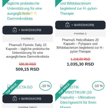
+ WARENKORB
+ WARENKORB
PHARMA S
PHARMA S
PharmaS HelicoBalans 20
Kapseln – Pylopass und
PharmaS Floriotic Daily 10
Bifidobacterium begleitend zur H.-
Kapseln – tägliche probiotische
pylori-Therapie
Unterstützung für eine
ausgeglichene Darmmikrobiota
1.218,00 RSD
1.035,30 RSD
599,00 RSD
509,15 RSD
TOP PRICE
TOP PRICE
-10 %
-10 %
+ WARENKORB
PHARMA SWISS