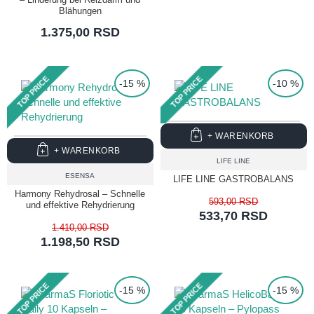
Blähungen
1.375,00 RSD
TOP PRICE
TOP PRICE
-15 %
-10 %
+ WARENKORB
+ WARENKORB
LIFE LINE
ESENSA
LIFE LINE GASTROBALANS
Harmony Rehydrosal – Schnelle
593,00 RSD
und effektive Rehydrierung
533,70 RSD
1.410,00 RSD
1.198,50 RSD
TOP PRICE
TOP PRICE
-15 %
-15 %