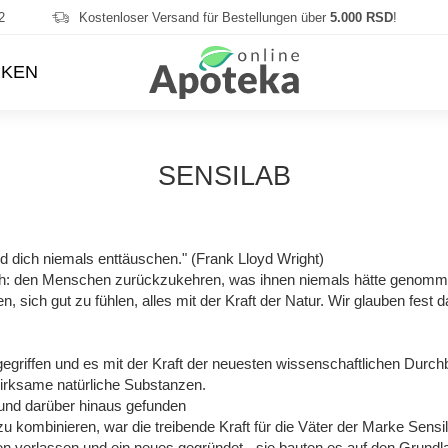
2
Kostenloser Versand für Bestellungen über
5.000 RSD
!
KEN
SENSILAB
ird dich niemals enttäuschen." (Frank Lloyd Wright)
h: den Menschen zurückzukehren, was ihnen niemals hätte genomme
 sich gut zu fühlen, alles mit der Kraft der Natur. Wir glauben fest 
egriffen und es mit der Kraft der neuesten wissenschaftlichen Durch
wirksame natürliche Substanzen.
und darüber hinaus gefunden
u kombinieren, war die treibende Kraft für die Väter der Marke Sens
n verlassen und ein neues gegründet - sie bauten es auf den Grundl