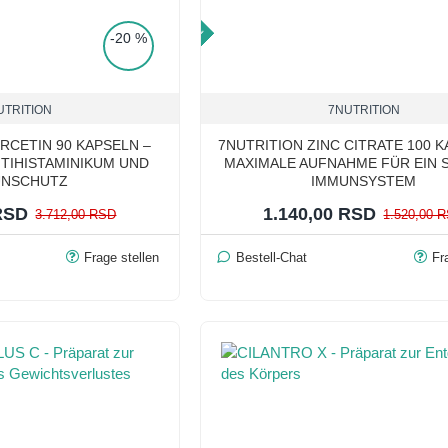
TOP PRICE
-20 %
UTRITION
7NUTRITION
RCETIN 90 KAPSELN –
7NUTRITION ZINC CITRATE 100 K
TIHISTAMINIKUM UND
MAXIMALE AUFNAHME FÜR EIN 
UNSCHUTZ
IMMUNSYSTEM
 RSD
1.140,00 RSD
3.712,00 RSD
1.520,00 
Frage stellen
Bestell-Chat
Fr