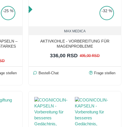
TOP PRICE
-25 %
-32 %
MAX MEDICA
APSELN –
AKTIVKOHLE - VORBEREITUNG FÜR
STARKES
MAGENPROBLEME
336,00 RSD
495,00 RSD
RSD
age stellen
Bestell-Chat
Frage stellen