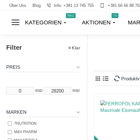
Über Uns
Blog
Info: +381 13 745 755
+381 66 66 88 76
Neu
-%
KATEGORIEN
AKTIONEN
MAR
Filter
Klar
PREIS
Produktv
RSD
RSD
MARKEN
7NUTRITION
M&V PHARM