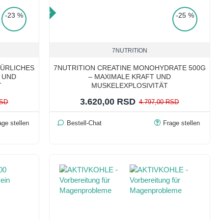
TOP PRICE
-23 %
-25 %
7NUTRITION
TÜRLICHES
7NUTRITION CREATINE MONOHYDRATE 500G
 UND
– MAXIMALE KRAFT UND
T
MUSKELEXPLOSIVITÄT
3.620,00 RSD
RSD
4.797,00 RSD
age stellen
Bestell-Chat
Frage stellen