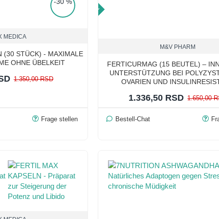
-30 %
TOP PRICE
X MEDICA
M&V PHARM
(30 STÜCK) - MAXIMALE
ME OHNE ÜBELKEIT
FERTICURMAG (15 BEUTEL) – IN
UNTERSTÜTZUNG BEI POLYZYS
RSD
1.350,00 RSD
OVARIEN UND INSULINRESIS
1.336,50 RSD
1.650,00 
Frage stellen
Bestell-Chat
Fr