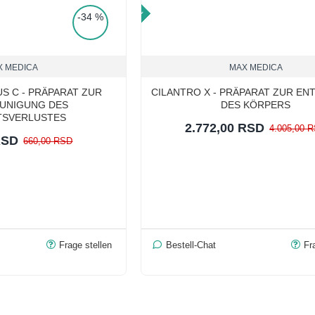
TOP PRICE
-34 %
X MEDICA
MAX MEDICA
S C - PRÄPARAT ZUR
CILANTRO X - PRÄPARAT ZUR EN
UNIGUNG DES
DES KÖRPERS
TSVERLUSTES
2.772,00 RSD
4.005,00 
RSD
660,00 RSD
Frage stellen
Bestell-Chat
Fr