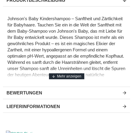
PRODUKTBESCHREIBUNG
Johnson's Baby Kindershampoo – Sanftheit und Zärtlichkeit
für Babyhaare. Tauchen Sie ein in die Welt der Sanftheit mit
dem Baby-Shampoo von Johnson's Baby, das mit Liebe für
Ihr Baby entwickelt wurde. Dieses Shampoo ist mehr als ein
gewöhnliches Produkt – es ist ein magisches Elixier der
Zartheit, mit einer hypoallergenen Formel und einem
optimalen pH-Wert, angepasst an die empfindliche Kopfhaut.
Während es sanft durch die Haarsträhnen gleitet, entfernt
unser Shampoo sanft alle Unreinheiten und löscht die Spuren
der heutigen Abenteuer, ohne jedoch die natürliche
Hydrolipidschicht der Kopfhaut zu zerstören. Und das alles
ohne schädliche Inhaltsstoffe wie Parabene, Phthalate,
BEWERTUNGEN
Alkohol, Farbstoffe und Seifen. Mit jeder Spülung wäscht
diese strahlende Formel Unreinheiten weg und hinterlässt nur
strahlende Reinheit. Die einzigartige Formulierung unseres
LIEFERINFORMATIONEN
Shampoos ist wie ein sanftes Lied, das Ihr Kind sanft
streichelt. Bei Kontakt mit den Augen verursacht es keine
Reizungen oder Tränen, da wir jeden Inhaltsstoff sorgfältig
entwickelt haben, um Ihnen Momente der Pflege ohne