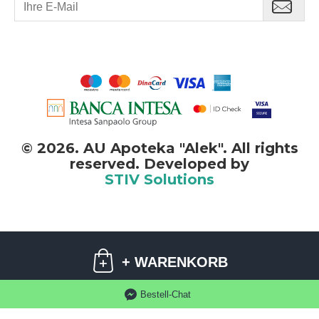
©
2026. AU Apoteka "Alek". All rights
reserved. Developed by
STIV Solutions
©
2026. AU Apoteka "Alek". Alle Rechte vorbehalten.
+ WARENKORB
STIV
solutions
Softwareentwicklung:
Bestell-Chat