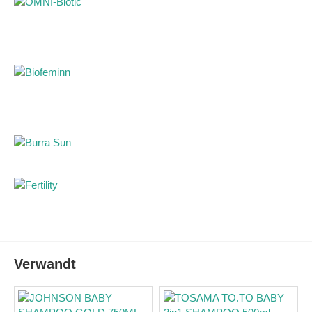
unnötige Tränen zu bieten. Stattdessen fühlt sich Ihr Baby
unwiderstehlich weich an und das Haar wird sanft gekämmt,
als würde es von einer sanften Brise gestreichelt. Mit dem
Kindershampoo von Johnson's Baby wird die Haarpflege zu
einer magischen Reise zur Zärtlichkeit. Genießen Sie jeden
Moment des Badens, während sich die Zärtlichkeit jeder
Haarsträhne umhüllt. Lassen Sie jede Berührung zu einer
Umarmung der Zärtlichkeit werden und jeder Moment der
Pflege mit unserem Shampoo zu einem wertvollen Teil Ihrer
Kindheitserinnerungen werden. Gönnen Sie Ihrem Baby die
sanfteste Pflege mit Johnson's Baby Baby Shampoo – ein
kleiner Hauch von Zärtlichkeit, der für immer in seinem
Herzen verankert bleibt. Zusammensetzung von Johnson
Baby Shampoo Gold für empfindliche Haut: Wasser,
Cocoamidopropylbetain, Decylglucosid,
Natriumcocoylisethionat, Polyquaternium 10, Mischung aus
Fettsäuren aus Kokosnussöl, Glycerin,
Natriummethylcocoyltaurat, PEG-80-Sorbitanlaurat, PEG-
Verwandt
150 distearate Anwendung: Es wird auf das nasse Haar des
Babys aufgetragen, sanft einmassiert und anschließend
abgespült. Verpackung: 300 ml