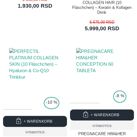
COLLAGEN HAIR (10
1.930,00 RSD
Fläschchen) – Keratin & Kollagen
Drink
6.675,00 RSD
5.999,00 RSD
TOP PRICE
-8 %
-10 %
+ WARENKORB
+ WARENKORB
VITABIOTICS
VITABIOTICS
PREGNACARE HIM&HER