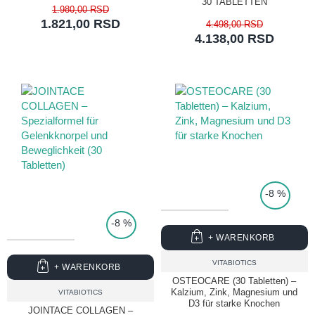
30 TABLETTEN
1.980,00 RSD
1.821,00 RSD
4.498,00 RSD
4.138,00 RSD
TOP PRICE
-8 %
-8 %
+ WARENKORB
VITABIOTICS
+ WARENKORB
OSTEOCARE (30 Tabletten) –
Kalzium, Zink, Magnesium und
VITABIOTICS
D3 für starke Knochen
JOINTACE COLLAGEN –