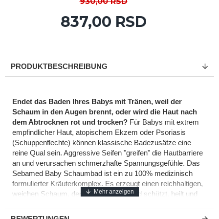
930,00 RSD
837,00 RSD
PRODUKTBESCHREIBUNG
Endet das Baden Ihres Babys mit Tränen, weil der
Schaum in den Augen brennt, oder wird die Haut nach
dem Abtrocknen rot und trocken?
Für Babys mit extrem
empfindlicher Haut, atopischem Ekzem oder Psoriasis
(Schuppenflechte) können klassische Badezusätze eine
reine Qual sein. Aggressive Seifen "greifen" die Hautbarriere
an und verursachen schmerzhafte Spannungsgefühle. Das
Sebamed Baby Schaumbad ist ein zu 100% medizinisch
formulierter Kräuterkomplex. Es erzeugt einen reichhaltigen,
weichen Schaum, den Kinder lieben, und schützt, heilt und
hydratisiert gleichzeitig klinisch erwiesen die empfindlichste
Haut.
BEWERTUNGEN