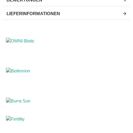
Was ist das Geheimnis dieses heilenden Kräuterbades?
LIEFERINFORMATIONEN
✔ Starker botanischer Komplex (5 Heilkräuter)
Dies ist
kein gewöhnliches Schaumbad. Seine Kraft liegt in einem
sorgfältig abgestimmten Kräuterextrakt aus
Fenchel,
Schafgarbe, Melisse und Mistel
. Diese einzigartige
Kombination schützt extrem empfindliche Haut aktiv vor
Entzündungen, während der Zusatz von
Kamille
bestehende
Rötungen und Reizungen sofort lindert.
✔ "Keine Tränen"-Formel und Sicherheit ab dem ersten
Tag
Spezielle Reinigungssubstanzen reizen die
empfindlichen Schleimhäute der Augen nicht. Das Baden
wird wieder zur Spielzeit! Der Schaum ist so mild und sicher,
dass er für das komplette Baden von Neugeborenen
direkt
nach dem Abfallen der Nabelschnur
bis ins Jugendalter
empfohlen wird.
✔ Medizinischer pH-Wert 5,5 zur Hautabwehr
Durch die
Aufrechterhaltung eines idealen pH-Wertes von 5,5 reinigt
dieses Schaumbad nicht nur, sondern fördert aktiv die
Entwicklung des Säureschutzmantels des Babys – eines