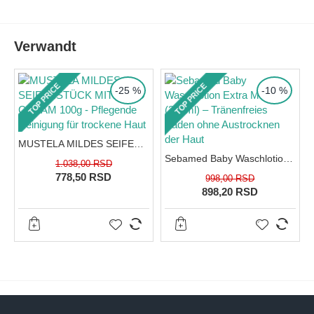
unsichtbaren Schildes, der den Körper vor pathogenen
Bakterien und Austrocknung schützt.
Die perfekte Routine für Kinder mit Ekzemen und
Verwandt
trockener Haut
Wasser, selbst das reinste, kann zu
Ekzemen neigende Haut weiter austrocknen. Deshalb darf
die Pflege nicht in der Badewanne enden. Wir empfehlen, die
TOP PRICE
TOP PRICE
-25 %
-10 %
Sebamed Baby Körpermilch (mit 23% Lipiden)
innerhalb
von 3 Minuten nach dem Verlassen der Badewanne
aufzutragen. Der Schaum reinigt und beruhigt die Haut
perfekt, während die Milch die Zellen tiefenwirksam nährt.
MUSTELA MILDES SEIFENSTÜCK MIT COLD CREAM 100g - Pflegende Reinigung für trockene Haut
Sebamed Baby Waschlotion Extra Mild (200ml) – Tränenfreies Baden ohne Austrocknen der Haut
1.038,00 RSD
778,50 RSD
998,00 RSD
898,20 RSD
Rat des Apothekers:
Ein warmes
Bad mit diesem milden Schaum
ist eine Wohltat bei
Windeldermatitis, da Kamille und
Schafgarbe den entzündeten
Windelbereich beruhigen. Um