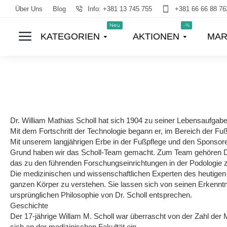
Über Uns
Blog
Info: +381 13 745 755
+381 66 66 88 76
Neu
-%
KATEGORIEN
AKTIONEN
MAR
Dr. William Mathias Scholl hat sich 1904 zu seiner Lebensaufga
Mit dem Fortschritt der Technologie begann er, im Bereich der F
Mit unserem langjährigen Erbe in der Fußpflege und den Sponsor
Grund haben wir das Scholl-Team gemacht. Zum Team gehören Dr. P
das zu den führenden Forschungseinrichtungen in der Podologie z
Die medizinischen und wissenschaftlichen Experten des heutige
ganzen Körper zu verstehen. Sie lassen sich von seinen Erkenntn
ursprünglichen Philosophie von Dr. Scholl entsprechen.
Geschichte
Der 17-jährige Willam M. Scholl war überrascht von der Zahl der
sich an der medizinischen Fakultät ein.