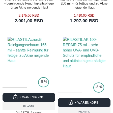
– beruhigende Feuchtigkeitspflege
200 ml – für fettige und zu Akne
für zu Akne neigende Haut
neigende Haut
2.175,00 RSD
1.410,00 RSD
2.001,00 RSD
1.297,00 RSD
TOP PRICE
-8 %
-8 %
+ WARENKORB
+ WARENKORB
RILASTIL
RILASTIL
RILASTIL Acnestil