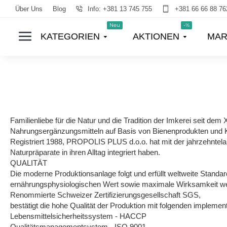
Über Uns
Blog
Info: +381 13 745 755
+381 66 66 88 76
Neu
-%
KATEGORIEN
AKTIONEN
MAR
Familienliebe für die Natur und die Tradition der Imkerei seit d
Nahrungsergänzungsmitteln auf Basis von Bienenprodukten und Krä
Registriert 1988, PROPOLIS PLUS d.o.o. hat mit der jahrzehntel
Naturpräparate in ihren Alltag integriert haben.
QUALITÄT
Die moderne Produktionsanlage folgt und erfüllt weltweite Stand
ernährungsphysiologischen Wert sowie maximale Wirksamkeit wert
Renommierte Schweizer Zertifizierungsgesellschaft SGS,
bestätigt die hohe Qualität der Produktion mit folgenden implementi
Lebensmittelsicherheitssystem - HACCP
Qualitätsmanagementsystem - ISO 9001